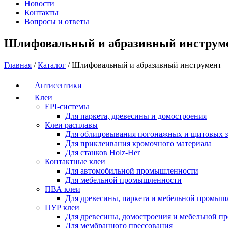
Новости
Контакты
Вопросы и ответы
Шлифовальный и абразивный инструм
Главная
/
Каталог
/
Шлифовальный и абразивный инструмент
Антисептики
Клеи
EPI-системы
Для паркета, древесины и домостроения
Клеи расплавы
Для облицовывания погонажных и щитовых з
Для приклеивания кромочного материала
Для станков Holz-Her
Контактные клеи
Для автомобильной промышленности
Для мебельной промышленности
ПВА клеи
Для древесины, паркета и мебельной промыш
ПУР клеи
Для древесины, домостроения и мебельной 
Для мембранного прессования