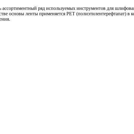
ь ассортиментный ряд используемых инструментов для шлифован
стве основы ленты применяется PET (полиэтилентерефтапат) в к
ения.