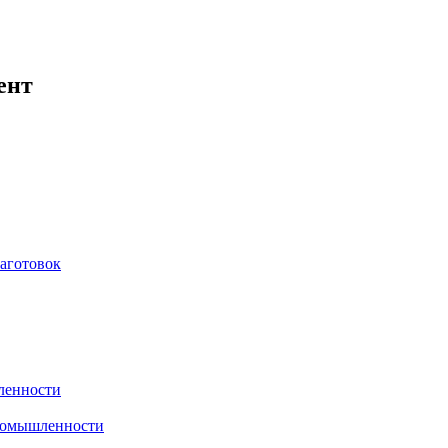
ент
аготовок
ленности
промышленности