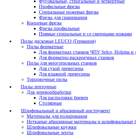
Фуговальные, строгальные и четвертные
Профильные фрезы
Спиральные ножевые фрезы
Фрезы для сращивания
Концевые фрезы
Фрезы профильные
Прямые спиральные и со сменными ножами
Пилы дисковые LEUCO (Германия)
Пилы форматные
Для форматных станков ЧПУ Selco, Holzma и 
Для форматно-раскроечных станков
Пилы для многопильных станков
Для сухой древесины
Для влажной древесины
Торцовочные пилы
Пилы ленточные
Для деревообработки
Для распиловки бревен
Столярные
Шлифовальный и абразивный инструмент
Материалы для полирования
Нетканые абразивные материалы и шлифовальные 
Шлифовальные кружки
Шлифовальные ленты