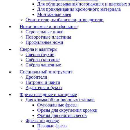
Для облицовывания погонажных и щитовых з
Для приклеивания кромочного материала
Монтажные клея
Очистители, разбавители, отвердители
Ножи прямые и профильные
Строгальные ножи
Поворотные пластины
Профильные ножи
Сверла и адаптеры
Свёрла глухие
Свёрла сквозные
Свёрла чашечные
Специальный инструмент
Дробители
Патроны и цанги
Адаптеры и буксы
Фрезы насадные и концевые
Для кромкооблицовочных станков
Фуговальные фрезы
Фрезы для скругления кромки
Фрезы для снятия свесов
Фрезы по дереву
Пазовые фрезы